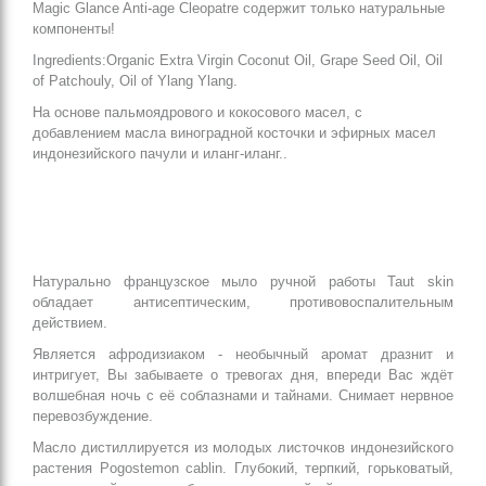
Magic Glance Anti-age Cleopatre содержит только натуральные
компоненты!
Ingredients:Organic Extra Virgin Coconut Oil, Grape Seed Oil, Oil
of Patchouly, Oil of Ylang Ylang.
На основе пальмоядрового и кокосового масел, с
добавлением масла виноградной косточки и эфирных масел
индонезийского пачули и иланг-иланг..
Натурально французское мыло ручной работы Taut skin
обладает антисептическим, противовоспалительным
действием.
Является афродизиаком - необычный аромат дразнит и
интригует, Вы забываете о тревогах дня, впереди Вас ждёт
волшебная ночь с её соблазнами и тайнами. Снимает нервное
перевозбуждение.
Масло дистиллируется из молодых листочков индонезийского
растения Pogostemon cablin. Глубокий, терпкий, горьковатый,