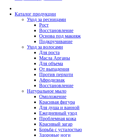
Каталог продукции
Уход за ресницами
Рост
Восстановление
Основа под макияж
Подкручивание
Уход за волосами
Для роста
Масла Арганы
Для объема
От выпадения
Против перхоти
Афродизиак
Восстановление
Натуральное мыло
Омоложение
Красивая фигура
Для душа и ванной
Ежедневный уход
Проблемная кожа
Красивый загар
Борьба с усталостью
Здоровые ноги