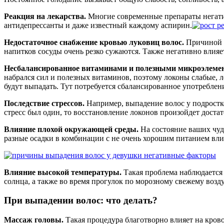
Реакция на лекарства.
Многие современные препараты негати
антидепрессанты и даже известный каждому аспирин.
Недостаточное снабжение кровью луковиц волос.
Причиной т
напитков сосуды очень резко сужаются. Также негативно влияе
Несбалансированное витаминами и полезными микроэлемен
набрался сил и полезных витаминов, поэтому локоны слабые, 
будут выпадать. Тут потребуется сбалансированное употреблен
Последствие стрессов.
Например, выпадение волос у подростко
стресс был один, то восстановление локонов произойдет доста
Влияние плохой окружающей среды.
На состояние ваших чуд
разные осадки в комбинации с не очень хорошим питанием влия
Влияние высокой температуры.
Такая проблема наблюдается 
солнца, а также во время прогулок по морозному свежему воз
При выпадении волос: что делать?
Массаж головы.
Такая процедура благотворно влияет на кров