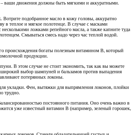
и – ваши движения должны быть мягкими и аккуратными.
. Вотрите подобранное масло в кожу головы, аккуратно
у в теплое и мягкое полотенце. В случае с масками
 несколькими ложками репейного масла, а также капните туда
тенцем. Смываться смесь надо через час теплой водой.
го происхождения богаты полезным витамином В, который
сломолочной продукции.
ни. В этом случае не стоит экономить, так как вы можете
о широкий выбор шампуней и бальзамов против выпадения
навливают потерянных локоны.
для укладки. Фен, вытяжки для выпрямления локонов, плойки
но трудно.
сбалансированностью постоянного питания. Оно очень важно в
ержится уже известный витамин В (например, зеленый горошек,
икарных локонов. Станьте обладательницей густых и