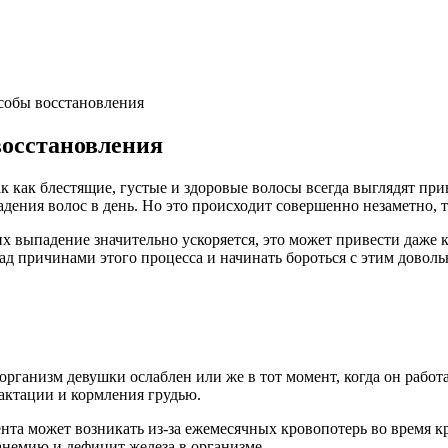
собы восстановления
восстановления
 как блестящие, густые и здоровые волосы всегда выглядят прив
дения волос в день. Но это происходит совершенно незаметно, т
их выпадение значительно ускоряется, это может привести даже
ад причинами этого процесса и начинать бороться с этим довол
а организм девушки ослаблен или же в тот момент, когда он ра
актации и кормления грудью.
нта может возникать из-за ежемесячных кровопотерь во время к
анемию и дефицит железа в организме.