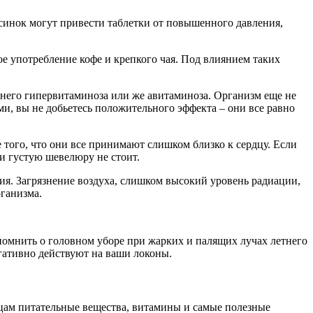
инок могут привести таблетки от повышенного давления,
е употребление кофе и крепкого чая. Под влиянием таких
него гипервитаминоза или же авитаминоза. Организм еще не
и, вы не добьетесь положительного эффекта – они все равно
 того, что они все принимают слишком близко к сердцу. Если
и густую шевелюру не стоит.
я. Загрязнение воздуха, слишком высокий уровень радиации,
рганизма.
 помнить о головном уборе при жарких и палящих лучах летнего
гативно действуют на ваши локоны.
цам питательные вещества, витамины и самые полезные