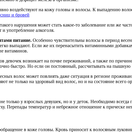
вно воздействуют на кожу головы и волосы. К выпадению волос
акого нарушения может стать какое-то заболевание или же часто
т и употребление алкоголя.
тами питание.
Особенно чувствительны волосы в период весен
легко выпадают. Если же их перенасытить витаминными добавкам
ие витаминов.
в девочек возникает на почве переживаний, а также по причине
точно быстро. Но если он постоянный, рассчитывать на пышную 
есных волос может повлиять даже ситуация в регионе проживани
ют не только на здоровый вид волос, но и на состояние всего о
не только у взрослых девушек, но и у деток. Необходимо всегда
духу. Перепады температур и небрежное отношение к прическе не
ообращение в коже головы. Кровь приносит к волосяным лукови