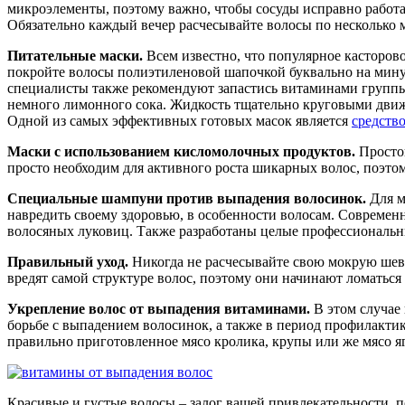
микроэлементы, поэтому важно, чтобы сосуды исправно работ
Обязательно каждый вечер расчесывайте волосы по несколько
Питательные маски.
Всем известно, что популярное касторов
покройте волосы полиэтиленовой шапочкой буквально на минут 2
специалисты также рекомендуют запастись витаминами группы 
немного лимонного сока. Жидкость тщательно круговыми движе
Одной из самых эффективных готовых масок является
средство
Маски с использованием кисломолочных продуктов.
Просто
просто необходим для активного роста шикарных волос, поэто
Специальные шампуни против выпадения волосинок.
Для м
навредить своему здоровью, в особенности волосам. Совреме
волосяных луковиц. Также разработаны целые профессиональн
Правильный уход.
Никогда не расчесывайте свою мокрую шеве
вредят самой структуре волос, поэтому они начинают ломаться 
Укрепление волос от выпадения витаминами.
В этом случае
борьбе с выпадением волосинок, а также в период профилакти
правильно приготовленное мясо кролика, крупы или же мясо яг
Красивые и густые волосы – залог вашей привлекательности, 