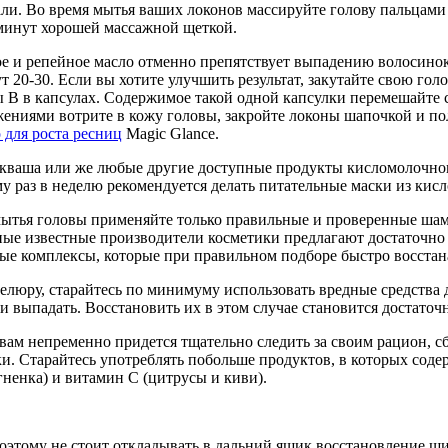
али. Во время мытья ваших локонов массируйте голову пальцам
 минут хорошей массажной щеткой.
ое и репейное масло отменно препятствует выпадению волосинок
0-30. Если вы хотите улучшить результат, закутайте свою голов
В в капсулах. Содержимое такой одной капсулки перемешайте с
ниями вотрите в кожу головы, закройте локоны шапочкой и поло
 для роста ресниц
Magic Glance.
кваша или же любые другие доступные продукты кисломолочно
му раз в неделю рекомендуется делать питательные маски из ки
ытья головы применяйте только правильные и проверенные шампу
нные известные производители косметики предлагают достаточн
ые комплексы, которые при правильном подборе быстро восста
люру, старайтесь по минимуму использовать вредные средства 
и выпадать. Восстановить их в этом случае становится достаточ
 вам непременно придется тщательно следить за своим рацион, 
ки. Старайтесь употреблять побольше продуктов, в которых сод
ненка) и витамин С (цитрусы и киви).
поэтому не стоит откладывать в дальний ящик восстановление ш